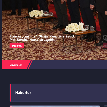
Federasyonumuz 4. Olağan Genel Kurul ve 3.
20
Mali Kurulu Ankara' da yapıldı...
Mü
Devamı...
D
Floor
Duyurular
Haberler