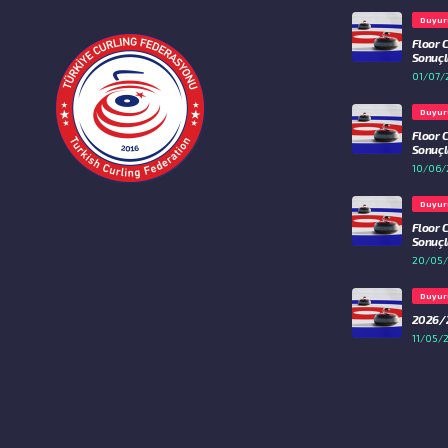
Duyur
Floor 
Sonuçla
01/07/
Duyur
Floor 
Sonuçla
10/06/
Duyur
Floor 
Sonuçla
20/05
Duyur
2026/2
11/05/