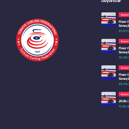
Duyurular
Duyur
Floor 
Sonuçla
01/07/
Duyur
Floor 
Sonuçla
10/06/
Duyur
Floor 
Sonuçla
20/05
Duyur
2026/2
11/05/