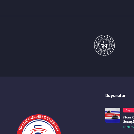
Duyurular
Duyur
Floor 
Sonuçla
01/07/