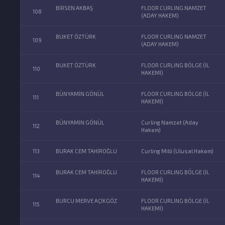
BİRSEN AKBAŞ
FLOOR CURLING NAMZET
108
(ADAY HAKEM)
BUKET ÖZTÜRK
FLOOR CURLING NAMZET
109
(ADAY HAKEM)
BUKET ÖZTÜRK
FLOOR CURLING BÖLGE (İL
110
HAKEMİ)
BÜNYAMİN GÖNÜL
FLOOR CURLING BÖLGE (İL
111
HAKEMİ)
BÜNYAMİN GÖNÜL
Curling Namzet (Aday
112
Hakem)
113
BURAK CEM TAHİROĞLU
Curling Milli (Ulusal Hakem)
BURAK CEM TAHİROĞLU
FLOOR CURLING BÖLGE (İL
114
HAKEMİ)
BURCU MERVE AÇIKGÖZ
FLOOR CURLING BÖLGE (İL
115
HAKEMİ)