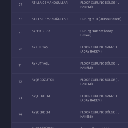
ATİLLA OSMANOĞULLARI
FLOOR CURLING BÖLGE (İL
67
HAKEMİ)
68
ATİLLA OSMANOĞULLARI
Curling Milli (Ulusal Hakem)
AYFER GİRAY
Curling Namzet (Aday
69
Hakem)
AYKUT YAŞLI
FLOOR CURLING NAMZET
70
(ADAY HAKEM)
AYKUT YAŞLI
FLOOR CURLING BÖLGE (İL
71
HAKEMİ)
AYŞE GÖZÜTOK
FLOOR CURLING BÖLGE (İL
72
HAKEMİ)
AYŞE ERDEM
FLOOR CURLING NAMZET
73
(ADAY HAKEM)
AYŞE ERDEM
FLOOR CURLING BÖLGE (İL
74
HAKEMİ)