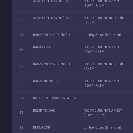
AZMETTİN ÖZAYDOĞDU
FLOOR CURLING NAMZET
91
(ADAY HAKEM)
AZMETTİN ÖZAYDOĞDU
FLOOR CURLING BÖLGE (İL
92
HAKEMİ)
93
BAHAR YILMAZ TONOĞLU
Curling Bölge (İl Hakemi)
BAHAR ÜNAL
FLOOR CURLING NAMZET
94
(ADAY HAKEM)
BAHAR YILMAZ TONOĞLU
FLOOR CURLING BÖLGE (İL
95
HAKEMİ)
BAHAR BOZKURT
FLOOR CURLING NAMZET
96
(ADAY HAKEM)
97
BATUHAN BUĞRA KAYGUSUZ
BEDİR TEKDAL
FLOOR CURLING NAMZET
98
(ADAY HAKEM)
99
BERNA ZOR
Curling Bölge (İl Hakemi)