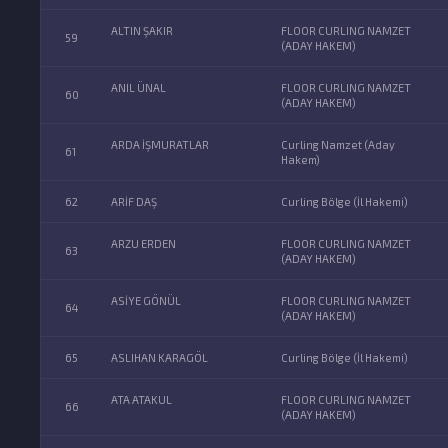
ALTIN ŞAKIR
FLOOR CURLING NAMZET
59
(ADAY HAKEM)
ANIL ÜNAL
FLOOR CURLING NAMZET
60
(ADAY HAKEM)
ARDA İŞMURATLAR
Curling Namzet (Aday
61
Hakem)
62
ARİF DAŞ
Curling Bölge (İl Hakemi)
ARZU ERDEN
FLOOR CURLING NAMZET
63
(ADAY HAKEM)
ASİYE GÖNÜL
FLOOR CURLING NAMZET
64
(ADAY HAKEM)
65
ASLIHAN KARAGÖL
Curling Bölge (İl Hakemi)
ATA ATAKUL
FLOOR CURLING NAMZET
66
(ADAY HAKEM)