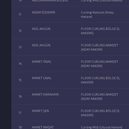
10
ABDURRAHMAN BÜLBÜL
Curling Milli (Ulusal Hakem)
ADEM ÖZDEMİR
Curling Namzet (Aday
11
Hakem)
ADİL AKGÜN
FLOOR CURLING BÖLGE (İL
12
HAKEMİ)
ADİL AKGÜN
FLOOR CURLING NAMZET
13
(ADAY HAKEM)
AHMET ÖNAL
FLOOR CURLING NAMZET
14
(ADAY HAKEM)
AHMET ÜNAL
FLOOR CURLING BÖLGE (İL
15
HAKEMİ)
AHMET KARAKAYA
FLOOR CURLING NAMZET
16
(ADAY HAKEM)
AHMET ŞEN
FLOOR CURLING BÖLGE (İL
17
HAKEMİ)
18
AHMET MAĞAT
Curling Milli (Ulusal Hakem)