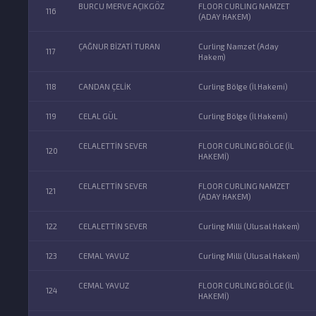
BURCU MERVE AÇIKGÖZ
FLOOR CURLING NAMZET
116
(ADAY HAKEM)
ÇAĞNUR BİZATİ TURAN
Curling Namzet (Aday
117
Hakem)
118
CANDAN ÇELİK
Curling Bölge (İl Hakemi)
119
CELAL GÜL
Curling Bölge (İl Hakemi)
CELALETTİN SEVER
FLOOR CURLING BÖLGE (İL
120
HAKEMİ)
CELALETTİN SEVER
FLOOR CURLING NAMZET
121
(ADAY HAKEM)
122
CELALETTİN SEVER
Curling Milli (Ulusal Hakem)
123
CEMAL YAVUZ
Curling Milli (Ulusal Hakem)
CEMAL YAVUZ
FLOOR CURLING BÖLGE (İL
124
HAKEMİ)