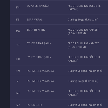
ESMA CEREN UĞUR
FLOOR CURLING BÖLGE (İL
214
HAKEMİ)
215
ESRA MERAL
Curling Bölge (İl Hakemi)
ESRA ERİKMEN
FLOOR CURLING NAMZET
216
(ADAY HAKEM)
EYLEM SİDAR ŞAHİN
FLOOR CURLING NAMZET
217
(ADAY HAKEM)
EYLEM SİDAR ŞAHİN
FLOOR CURLING BÖLGE (İL
218
HAKEMİ)
219
FADİME BEYZA ATALAY
Curling Milli (Ulusal Hakem)
220
FADİME BEYZA ATALAY
Curling Bölge (İl Hakemi)
FADİME BEYZA ATALAY
FLOOR CURLING BÖLGE (İL
221
HAKEMİ)
222
FARUK ÇELİK
Curling Milli (Ulusal Hakem)