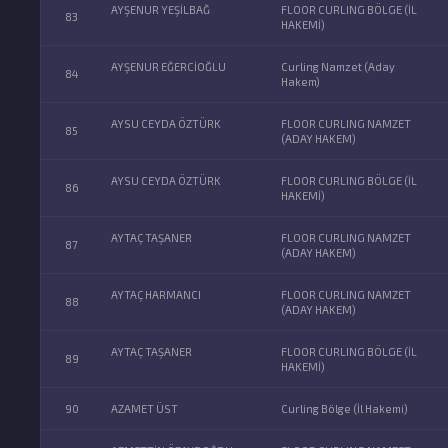
AYŞENUR YEŞİLBAĞ
FLOOR CURLING BÖLGE (İL
83
HAKEMİ)
AYŞENUR EĞERCİOĞLU
Curling Namzet (Aday
84
Hakem)
AYSU CEYDA ÖZTÜRK
FLOOR CURLING NAMZET
85
(ADAY HAKEM)
AYSU CEYDA ÖZTÜRK
FLOOR CURLING BÖLGE (İL
86
HAKEMİ)
AYTAÇ TAŞANER
FLOOR CURLING NAMZET
87
(ADAY HAKEM)
AYTAÇ HARMANCI
FLOOR CURLING NAMZET
88
(ADAY HAKEM)
AYTAÇ TAŞANER
FLOOR CURLING BÖLGE (İL
89
HAKEMİ)
90
AZAMET ÜST
Curling Bölge (İl Hakemi)