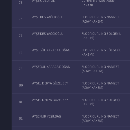
AYŞE GÖZÜTOK
Curling Namzet (Aday
75
Hakem)
AYŞE KES YAĞCIOĞLU
FLOOR CURLING NAMZET
76
(ADAY HAKEM)
AYŞE KES YAĞCIOĞLU
FLOOR CURLING BÖLGE (İL
77
HAKEMİ)
AYŞEGÜL KARACA DOĞAN
FLOOR CURLING BÖLGE (İL
78
HAKEMİ)
AYŞEGÜL KARACA DOĞAN
FLOOR CURLING NAMZET
79
(ADAY HAKEM)
AYSEL DERYA GÜZELBEY
FLOOR CURLING NAMZET
80
(ADAY HAKEM)
AYSEL DERYA GÜZELBEY
FLOOR CURLING BÖLGE (İL
81
HAKEMİ)
AYŞENUR YEŞİLBAĞ
FLOOR CURLING NAMZET
82
(ADAY HAKEM)