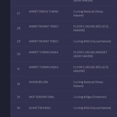
(ADAY HAKEM)
AHMET FARUK TURAN
Curling Namzet (Aday
27
Hakem)
AHMET MURAT YENİCİ
FLOOR CURLING BÖLGE (İL
28
HAKEMİ)
29
AHMET MURAT YENİCİ
Curling Milli (Ulusal Hakem)
AHMET TURAN VAŞKA
FLOOR CURLING NAMZET
30
(ADAY HAKEM)
AHMET TURAN VAŞKA
FLOOR CURLING BÖLGE (İL
31
HAKEMİ)
AHSEN BİLGİN
Curling Namzet (Aday
32
Hakem)
33
AKİF SERDAR ÜNAL
Curling Bölge (İl Hakemi)
34
ALAATTİN KANLİ
Curling Milli (Ulusal Hakem)