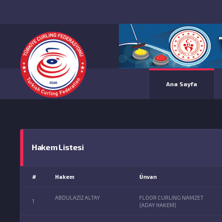
Ana Sayfa
Hakem Listesi
#
Hakem
Ünvan
ABDULAZİZ ALTAY
FLOOR CURLING NAMZET
1
(ADAY HAKEM)