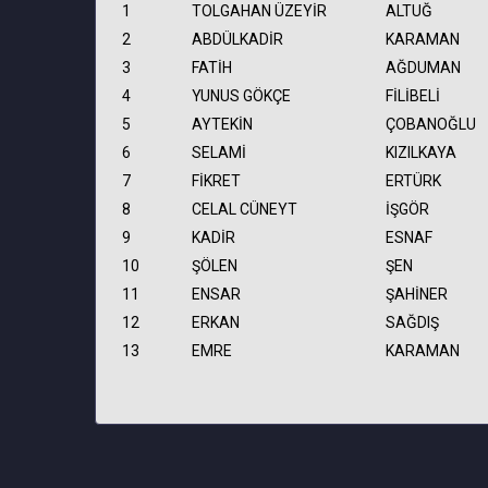
1
TOLGAHAN ÜZEYİR
ALTUĞ
2
ABDÜLKADİR
KARAMAN
3
FATİH
AĞDUMAN
4
YUNUS GÖKÇE
FİLİBELİ
5
AYTEKİN
ÇOBANOĞLU
6
SELAMİ
KIZILKAYA
7
FİKRET
ERTÜRK
8
CELAL CÜNEYT
İŞGÖR
9
KADİR
ESNAF
10
ŞÖLEN
ŞEN
11
ENSAR
ŞAHİNER
12
ERKAN
SAĞDIŞ
13
EMRE
KARAMAN