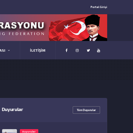
Portal Girişi
ASI
İLETİŞİM
Duyurular
Tüm Duyurular
Duyurular