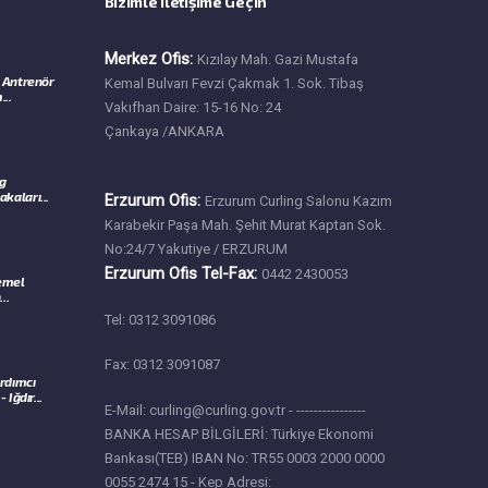
Bizimle İletişime Geçin
Merkez Ofis:
Kızılay Mah. Gazi Mustafa
 Antrenör
Kemal Bulvarı Fevzi Çakmak 1. Sok. Tibaş
...
Vakıfhan Daire: 15-16 No: 24
Çankaya /ANKARA
ng
kaları...
Erzurum Ofis:
Erzurum Curling Salonu Kazım
Karabekir Paşa Mah. Şehit Murat Kaptan Sok.
No:24/7 Yakutiye / ERZURUM
Erzurum Ofis Tel-Fax:
0442 2430053
Temel
..
Tel: 0312 3091086
Fax: 0312 3091087
rdımcı
Iğdır...
E-Mail: curling@curling.gov.tr - ----------------
BANKA HESAP BİLGİLERİ: Türkiye Ekonomi
Bankası(TEB) IBAN No: TR55 0003 2000 0000
0055 2474 15 - Kep Adresi: