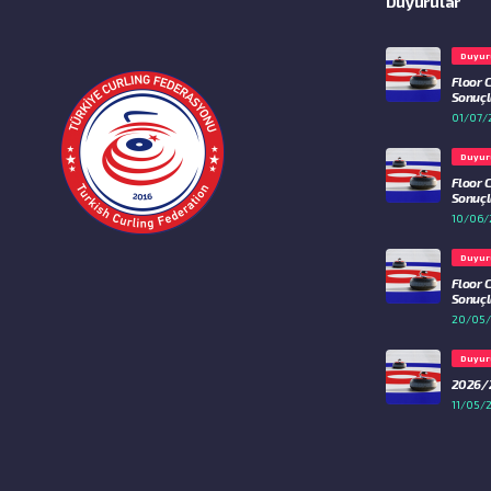
Duyurular
Duyur
Floor 
Sonuçla
01/07/
Duyur
Floor 
Sonuçla
10/06/
Duyur
Floor 
Sonuçla
20/05
Duyur
2026/2
11/05/