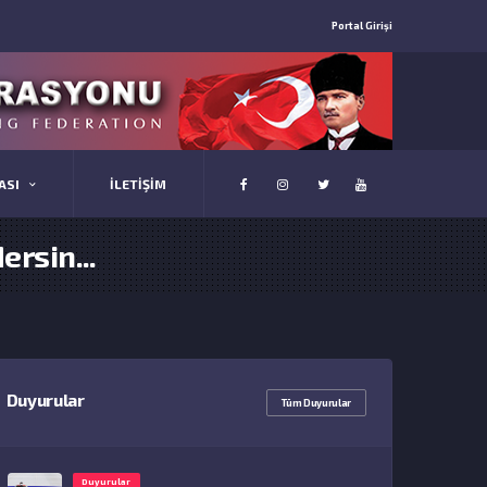
Portal Girişi
ASI
İLETİŞİM
rsin...
Duyurular
Tüm Duyurular
Duyurular