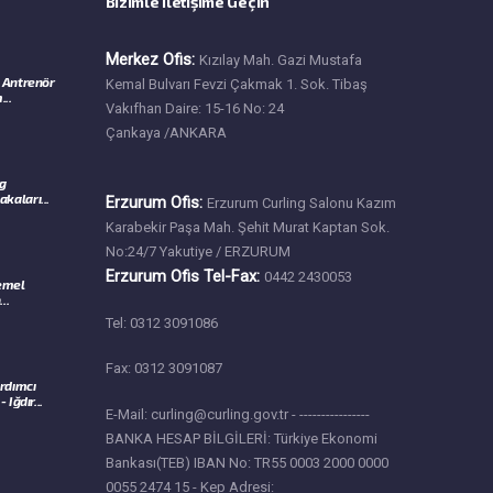
Bizimle İletişime Geçin
Merkez Ofis:
Kızılay Mah. Gazi Mustafa
 Antrenör
Kemal Bulvarı Fevzi Çakmak 1. Sok. Tibaş
...
Vakıfhan Daire: 15-16 No: 24
Çankaya /ANKARA
ng
kaları...
Erzurum Ofis:
Erzurum Curling Salonu Kazım
Karabekir Paşa Mah. Şehit Murat Kaptan Sok.
No:24/7 Yakutiye / ERZURUM
Erzurum Ofis Tel-Fax:
0442 2430053
Temel
..
Tel: 0312 3091086
Fax: 0312 3091087
rdımcı
Iğdır...
E-Mail: curling@curling.gov.tr - ----------------
BANKA HESAP BİLGİLERİ: Türkiye Ekonomi
Bankası(TEB) IBAN No: TR55 0003 2000 0000
0055 2474 15 - Kep Adresi: