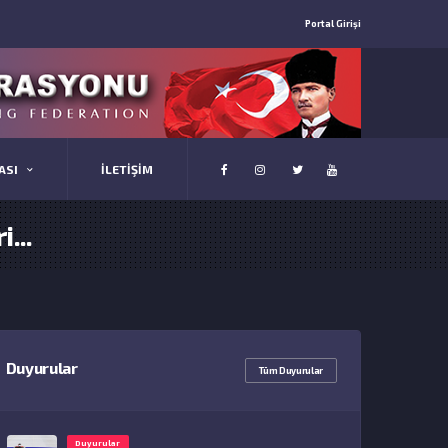
Portal Girişi
ASI
İLETİŞİM
...
Duyurular
Tüm Duyurular
Duyurular