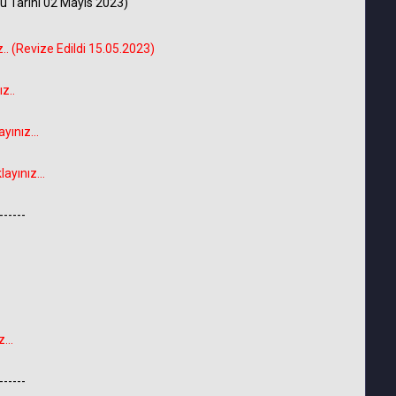
u Tarihi 02 Mayıs 2023)
 (Revize Edildi 15.05.2023)
z..
ınız...
yınız...
------
...
------