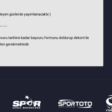
erleyen günlerde yayımlanacaktır.)
------
şvuru tarihine kadar başvuru formunu doldurup dekont ile
leri gerekmektedir.