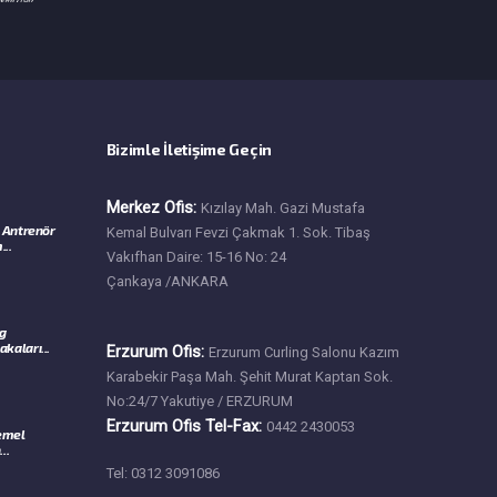
Bizimle İletişime Geçin
Merkez Ofis:
Kızılay Mah. Gazi Mustafa
 Antrenör
Kemal Bulvarı Fevzi Çakmak 1. Sok. Tibaş
...
Vakıfhan Daire: 15-16 No: 24
Çankaya /ANKARA
ng
kaları...
Erzurum Ofis:
Erzurum Curling Salonu Kazım
Karabekir Paşa Mah. Şehit Murat Kaptan Sok.
No:24/7 Yakutiye / ERZURUM
Erzurum Ofis Tel-Fax:
0442 2430053
Temel
..
Tel: 0312 3091086