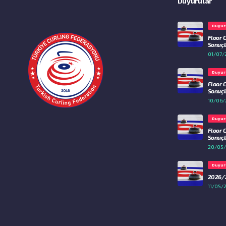
Duyurular
Duyur
Floor 
Sonuçla
01/07/
Duyur
Floor 
Sonuçla
10/06/
Duyur
Floor 
Sonuçla
20/05
Duyur
2026/2
11/05/