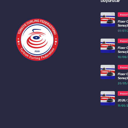
Duyurular
Duyur
Floor 
Sonuçla
01/07/
Duyur
Floor 
Sonuçla
10/06/
Duyur
Floor 
Sonuçla
20/05
Duyur
2026/2
11/05/