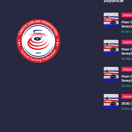
Duyurular
Duyur
Floor 
Sonuçla
01/07/
Duyur
Floor 
Sonuçla
10/06/
Duyur
Floor 
Sonuçla
20/05
Duyur
2026/2
11/05/