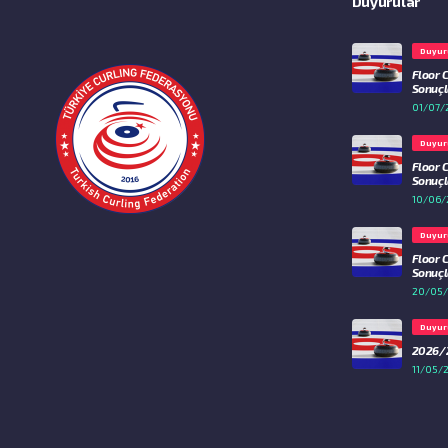
Duyurular
Duyur
Floor 
Sonuçla
01/07/
Duyur
Floor 
Sonuçla
10/06/
Duyur
Floor 
Sonuçla
20/05
Duyur
2026/2
11/05/