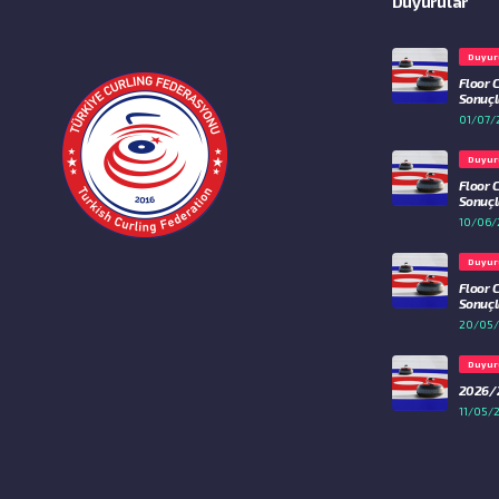
Duyurular
Duyur
Floor 
Sonuçla
01/07/
Duyur
Floor 
Sonuçla
10/06/
Duyur
Floor 
Sonuçla
20/05
Duyur
2026/2
11/05/