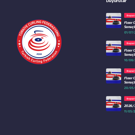
Duyurular
Duyur
Floor 
Sonuçla
01/07/
Duyur
Floor 
Sonuçla
10/06/
Duyur
Floor 
Sonuçla
20/05
Duyur
2026/2
11/05/