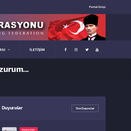
Portal Girişi
ASI
İLETİŞİM
zurum...
Duyurular
Tüm Duyurular
Duyurular