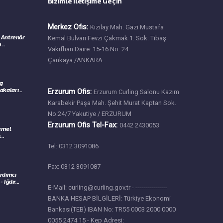
Bizimle İletişime Geçin
Merkez Ofis:
Kızılay Mah. Gazi Mustafa
 Antrenör
Kemal Bulvarı Fevzi Çakmak 1. Sok. Tibaş
...
Vakıfhan Daire: 15-16 No: 24
Çankaya /ANKARA
ng
kaları...
Erzurum Ofis:
Erzurum Curling Salonu Kazım
Karabekir Paşa Mah. Şehit Murat Kaptan Sok.
No:24/7 Yakutiye / ERZURUM
Erzurum Ofis Tel-Fax:
0442 2430053
Temel
..
Tel: 0312 3091086
Fax: 0312 3091087
rdımcı
Iğdır...
E-Mail: curling@curling.gov.tr - ----------------
BANKA HESAP BİLGİLERİ: Türkiye Ekonomi
Bankası(TEB) IBAN No: TR55 0003 2000 0000
0055 2474 15 - Kep Adresi: