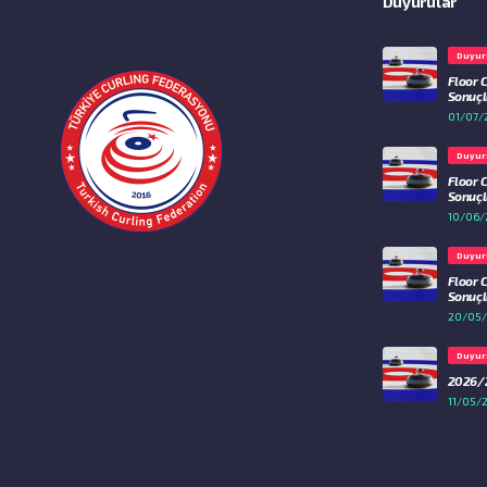
Duyurular
Duyur
Floor 
Sonuçla
01/07/
Duyur
Floor 
Sonuçla
10/06/
Duyur
Floor 
Sonuçla
20/05
Duyur
2026/2
11/05/