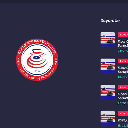
Duyurular
Duyur
Floor 
Sonuçla
01/07/
Duyur
Floor 
Sonuçla
10/06/
Duyur
Floor 
Sonuçla
20/05
Duyur
2026/2
11/05/